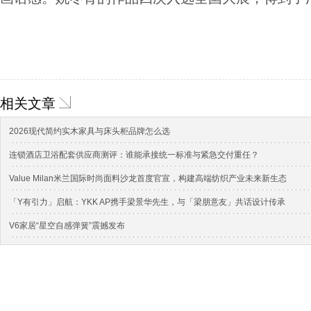
相关文章
2026现代简约实木家具与床头柜品牌怎么选
连锁酒店卫浴配套供应商测评：谁能承接统一标准与紧急交付重任？
Value Milan米兰国际时尚面料沙龙首度官宣，构建高端纺织产业未来新生态
「Y有引力」启航：YKK AP携手梁景华先生，与「梁朋意友」共话设计传承
V6家居“星空自感弹簧”震撼发布