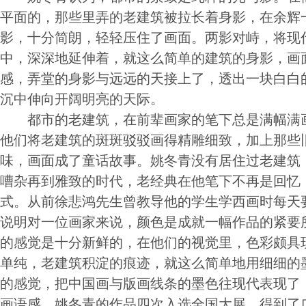
平面的，那些里弄的老建筑被拉长着身影，在余辉
影，十分简朗，轻轻压住了画面。两影对峙，将现
中，深深地延伸着，就这么简单的建筑的身影，画
感，弄堂的身影与远远的天接上了，透出一块白白
沉中伸向开阔明亮的天际。
都市的老建筑，在前辈画家的笔下总是满幅满画
他们将老建筑的斑斑驳驳画得精雕细致，加上那些
味，画面成了童话故事。姚冬青没有居住过老建筑
嘈杂再到雅致的时代，老经典在他笔下不再是回忆
式。从前徐悲鸿先生曾教导他的学生学西画时每天
说明对一位画家来说，颜色是成就一幅作品的紧要
的感觉是十分新鲜的，在他们的视觉里，色彩颇具
单纯，老建筑积淀的痕迹，就这么简单地用细细的
的感觉，把中国画与版画线条的墨色往现代表现了
画语感。姚冬青的作品四次入选全国大展，得到了