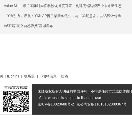
Value Milan米兰国际时尚面料沙龙首度官宣，构建高端纺织产业未来新生态
「Y有引力」启航：YKK AP携手梁景华先生，与「梁朋意友」共话设计传承
V6家居“星空自感弹簧”震撼发布
关于IDchina
|
联系我们
|
招聘信息
|
投稿
未经版权所有人明确的书面许可，不得以任何方式或媒体翻
of this website is subject to its terms use.
京ICP备10023688号-2
京公网安备11010102000367号