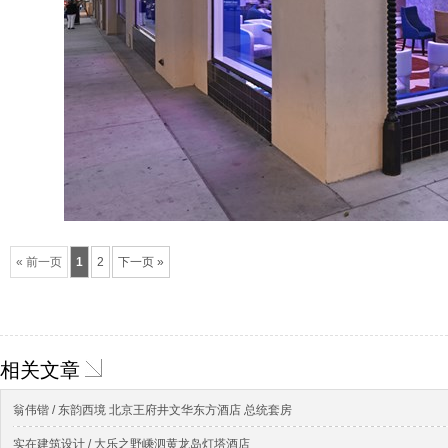
« 前一页
1
2
下一页 »
相关文章
翁伟锴 / 东韵西境 北京王府井文华东方酒店 总统套房
实在建筑设计 / 大乐之野嵊泗黄龙岛灯塔酒店