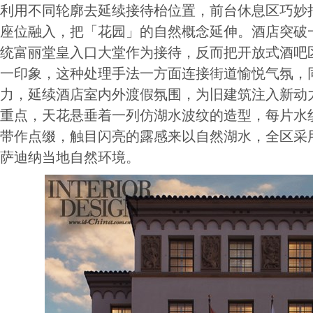
利用不同轮廓去延续接待枱位置，前台休息区巧妙把全日餐区(
座位融入，把「花园」的自然概念延伸。酒店突破
统富丽堂皇入口大堂作为接待，反而把开放式酒吧
一印象，这种处理手法一方面连接街道愉悦气氛，
力，延续酒店室内外渡假氛围，为旧建筑注入新动
重点，天花悬垂着一列仿湖水波纹的造型，每片水纹
带作点缀，触目闪亮的露感来以自然湖水，全区采
萨迪纳当地自然环境。