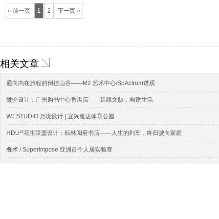
« 前一页
1
2
下一页 »
相关文章
通向内在旅程的倒挂山谷——M2 艺术中心/SpActrum谱观
微介设计：广州购书中心番禺店——延续文脉，构建生活
WJ STUDIO 万境设计 | 宜兴雅达体育公园
HDU²³花生联盟设计：耘林阅府书店——人生的列车，终归驶向家庭
叠术 / Superimpose 亚洲⾸个⼈居实验室