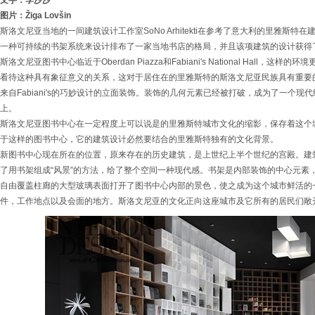
文字：李沙沙
图片：Žiga Lovšin
斯洛文尼亚当地的一间建筑设计工作室SoNo Arhitekti在参考了意大利的里雅斯
一种可持续的书架系统来设计排布了一家当地书店的格局，并且该项建筑的设计获得
斯洛文尼亚图书中心临近于Oberdan Piazza和Fabiani's National Hall
看待这种具有象征意义的关系，这对于居住在的里雅斯特的斯洛文尼亚民族具有重要
来自Fabiani's的巧妙设计的立面装饰。装饰的几何元素已经被打破，成为了一个
上。
斯洛文尼亚图书中心在一定程度上可以说是的里雅斯特城市文化的缩影，保存着这个
于这样的图书中心，它的建筑设计必然要结合的里雅斯特独有的文化背景。
新图书中心现在所在的位置，原来存在的历史建筑，是上世纪上半个世纪的宫殿。建
了用书架组成“风景”的方法，给了整个空间一种现代感。书架是内部装饰的中心元素
自由覆盖柱廊的大型玻璃表面打开了图书中心内部的景色，使之成为这个城市鲜活的
件，工作地点以及会面的地方。斯洛文尼亚的文化正向这座城市及它所有的居民们敞