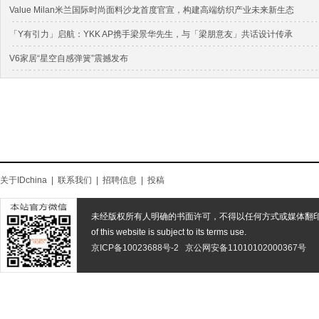
Value Milan米兰国际时尚面料沙龙首度官宣，构建高端纺织产业未来新生态
「Y有引力」启航：YKK AP携手梁景华先生，与「梁朋意友」共话设计传承
V6家居“星空自感弹簧”震撼发布
关于IDchina
|
联系我们
|
招聘信息
|
投稿
未经版权所有人明确的书面许可，不得以任何方式或媒体翻
of this website is subject to its terms use.
京ICP备10023688号-2
京公网安备11010102000367号