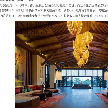
软装设计师：李霞 吕庆楠
“我遇见你，我记得你，你天生就适合我的灵魂”杜拉斯曾说，而位于生态宝岛的崇明岛
那部著名的《情人》里描述的东南亚风情的灵魂---透着热带气息的零散阳光，茂密
的浪漫印迹。这种悠闲庸懒却不泛情调的气息，引领无数人前去旅行体验，也开创了