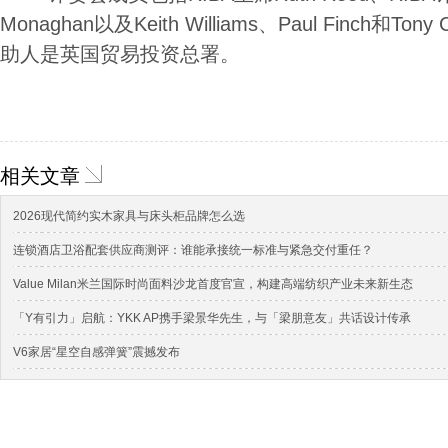
Monaghan以及Keith Williams、Paul Finch和T
助人是英国贸易投资总署。
相关文章
2026现代简约实木家具与床头柜品牌怎么选
连锁酒店卫浴配套供应商测评：谁能承接统一标准与紧急交付重任？
Value Milan米兰国际时尚面料沙龙首度官宣，构建高端纺织产业未来新生态
「Y有引力」启航：YKK AP携手梁景华先生，与「梁朋意友」共话设计传承
V6家居“星空自感弹簧”震撼发布