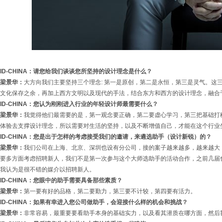
ID-CHINA：请您给我们谈谈您所坚持的设计理念是什么？
梁景华：
大方向我们主要坚持三个理念: 第一是原创，第二是永恒，第三是灵气。这
文化保存之余，再加上西方文明以及现代的手法，结合东方和西方的设计理念，融合
ID-CHINA：您认为刚刚进入行业的年轻设计师最需要什么？
梁景华：
我觉得他们最需要的是，第一观念要正确，第二要虚心学习，第三把基础打
体验去支撑设计理念，所以需要对生活的坚持，以及不断增值自己，才能在这个行业
ID-CHINA：您是出于怎样的考虑接受我们的邀请，来遴选助手（设计新锐）的？
梁景华：
我们公司在上海、北京、深圳也设有分公司，接的案子越来越多，越来越大
要多方面考虑招聘新人，我们不是第一次参与这个大师选助手的活动合作，之前几届
我认为是很不错的媒介以招聘新人。
ID-CHINA：您眼中的助手需要具备那些素质？
梁景华：
第一要有好的品格，第二要勤力，第三要不计较，第四要有活力。
ID-CHINA：如果有幸进入您公司做助手，会迎接什么样的机会和挑战？
梁景华：
非常容易，最重要要看助手本身的基础实力，以及看其潜质在哪方面，然后