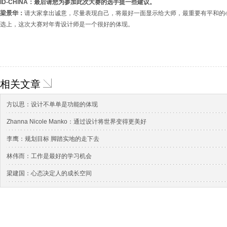
ID-CHINA：最后请您为参加此次大赛的选手提一些建议。
梁景华：
请大家拿出诚意，尽量表现自己，将最好一面显示给大师，最重要有平和的
选上，这次大赛对年青设计师是一个很好的体现。
相关文章
方以思：设计不单单是功能的体现
Zhanna Nicole Manko：通过设计将世界变得更美好
李鹰：规划目标 脚踏实地的走下去
林伟而：工作是最好的学习机会
梁建国：心态决定人的成长空间