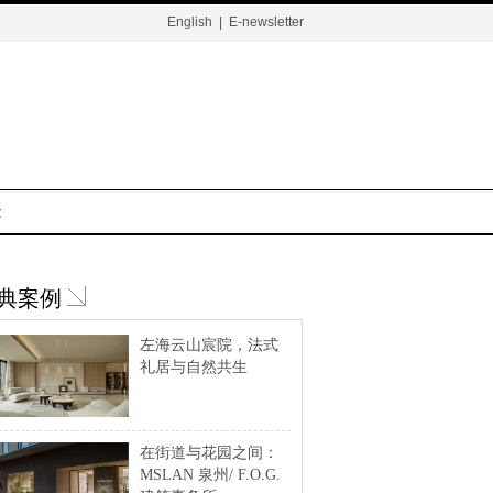
English
|
E-newsletter
t
典案例
左海云山宸院，法式
礼居与自然共生
在街道与花园之间：
MSLAN 泉州/ F.O.G.