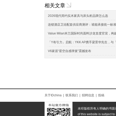
相关文章
2026现代简约实木家具与床头柜品牌怎么选
连锁酒店卫浴配套供应商测评：谁能承接统一标
Value Milan米兰国际时尚面料沙龙首度官宣
「Y有引力」启航：YKK AP携手梁景华先生，
V6家居“星空自感弹簧”震撼发布
关于IDchina
|
联系我们
|
招聘信息
|
投稿
未经版权所有人明确的书面
of this website is subject to