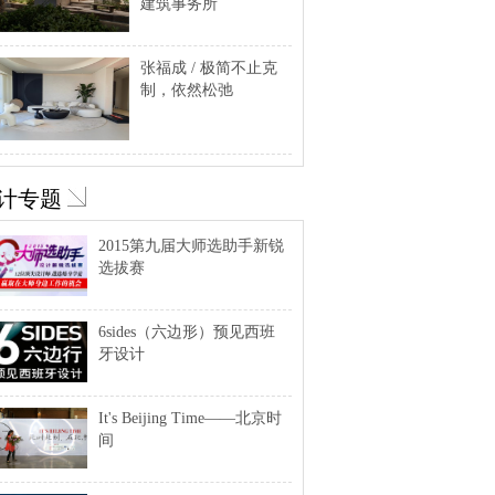
建筑事务所
张福成 / 极简不止克
制，依然松弛
计专题
2015第九届大师选助手新锐
选拔赛
6sides（六边形）预见西班
牙设计
It's Beijing Time——北京时
间