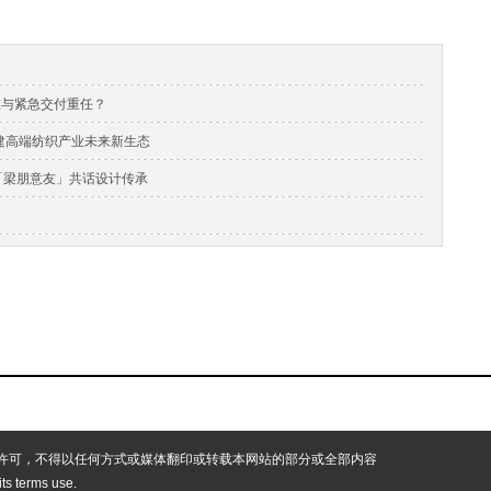
准与紧急交付重任？
，构建高端纺织产业未来新生态
与「梁朋意友」共话设计传承
许可，不得以任何方式或媒体翻印或转载本网站的部分或全部内容
 its terms use.