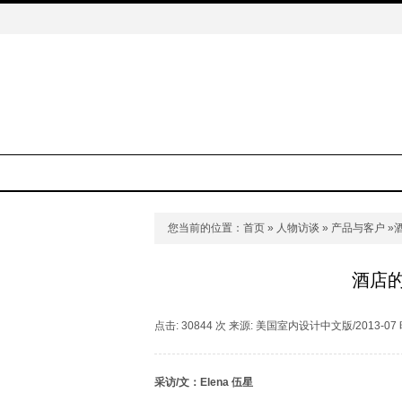
您当前的位置：
首页
»
人物访谈
»
产品与客户
»
酒店
点击: 30844 次 来源: 美国室内设计中文版/2013-07 时间
采访/文：Elena 伍星