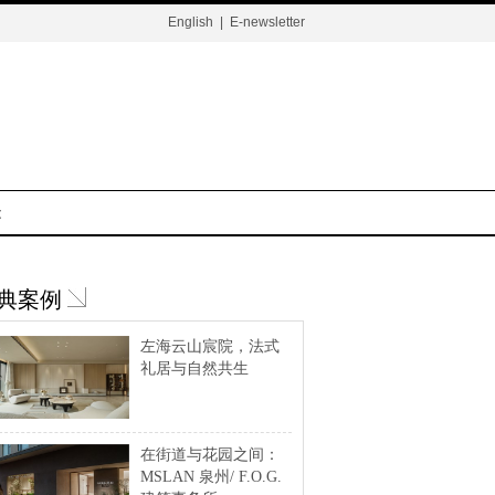
English
|
E-newsletter
t
典案例
左海云山宸院，法式
礼居与自然共生
在街道与花园之间：
MSLAN 泉州/ F.O.G.