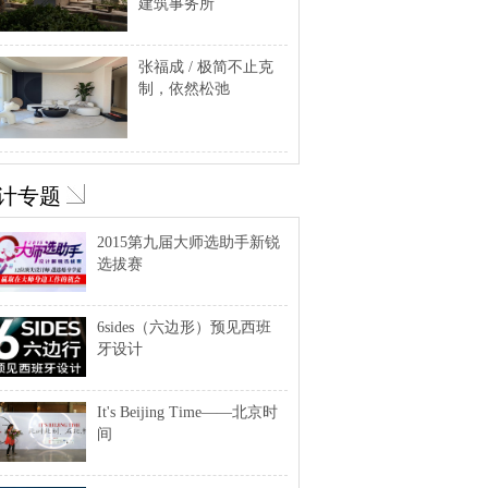
建筑事务所
张福成 / 极简不止克
制，依然松弛
计专题
2015第九届大师选助手新锐
选拔赛
6sides（六边形）预见西班
牙设计
It's Beijing Time——北京时
间