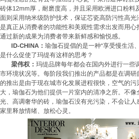
砖体12mm厚，耐磨度高，并且采用欧洲进口粉料
面则采用纳米级防护技术，保证芯瓷高防污性高光
是真正从消费者的功能性和美观性需求出发而用心
通过新的成果为消费者带来新鲜感和愉悦感。
ID-CHINA：
瑜伽石提倡的是一种“享受慢生活
是什么促使了玛缇有这样的思考？
梁伟权：
玛缇品牌每年都会在国内外进行一些
市环境状况等。每阶段我们推出的产品都是在调研
的推出是由于现在城市化发展进程很快，空气的污
大，瑜伽石为他们提供一片室内的清净之所。不像
光、高调奢华的砖，瑜伽石没有光污染，不会让人
家里释放情绪、放松心灵。