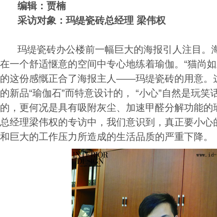
编辑：贾楠
采访对象：玛缇瓷砖总经理 梁伟权
玛缇瓷砖办公楼前一幅巨大的海报引人注目。
在一个舒适惬意的空间中专心地练着瑜伽。“猫尚如
的这份感慨正合了海报主人——玛缇瓷砖的用意。
的新品“瑜伽石”而特意设计的， “小心”自然是玩
的，更何况是具有吸附灰尘、加速甲醛分解功能的
总经理梁伟权的专访中，我们意识到，真正要小心
和巨大的工作压力所造成的生活品质的严重下降。