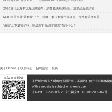
以“精选中国”引领未来——访德国KLUDI中国区总经理罗西滢
2020设计上海专访海丝腾梁亮：消费者越来越理性，追求品质是趋势
MULI木里木外“呆智能”上市，练峰：解决智能市场痛点，打造有温度家居
“疫情”之下逆势扩张，家居新零售品牌“懂窝”在想什么？
关于IDchina
|
联系我们
|
招聘信息
|
投稿
未经版权所有人明确的书面许可，不得以任何方式或媒体翻
of this website is subject to its terms use.
京ICP备10023688号-2
京公网安备11010102000367号