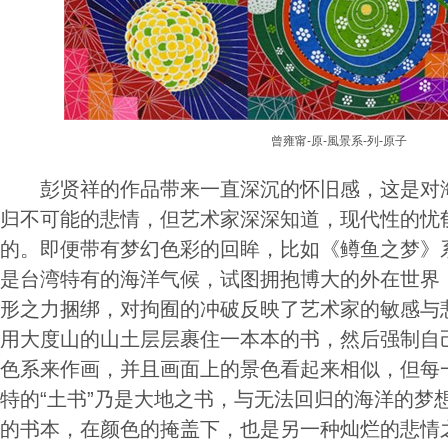
曾雍甯-原-風景系-列-原子
彭贤祥的作品带来一直深沉的怀旧感，这是对海
归不可能的悲情，但艺术家深深知道，现代性的忧
的。即便带有梦幻色彩的回眸，比如《鳟鱼之梦》
是台湾特有的海洋气候，试图拥抱博大的外在世界
形之力捆绑，对拘囿的冲破反映了艺术家的敏感与
用大度山的山土层层裹住一本本的书，然后强制自
色系来作画，并且画面上的景色看起来相似，但每
特的“土书”乃是大地之书，与无法回归的海洋的梦
的书本，在颜色的掩盖下，也是另一种灿烂的悲情