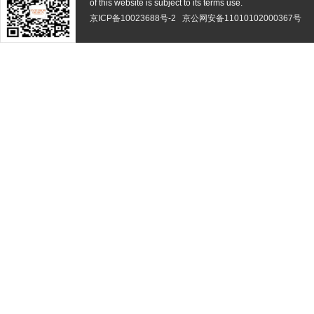
of this website is subject to its terms use.
京ICP备10023688号-2
京公网安备11010102000367号