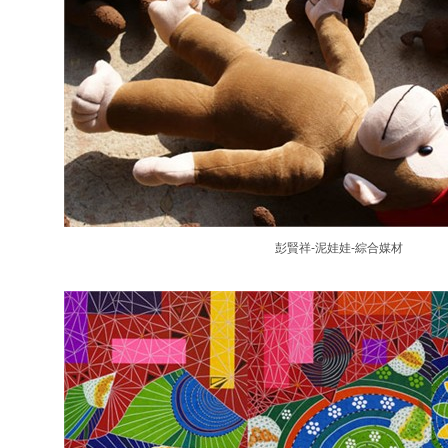
彭賢祥-泥娃娃-綜合媒材