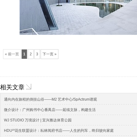
« 前一页
1
2
3
下一页 »
相关文章
通向内在旅程的倒挂山谷——M2 艺术中心/SpActrum谱观
微介设计：广州购书中心番禺店——延续文脉，构建生活
WJ STUDIO 万境设计 | 宜兴雅达体育公园
HDU²³花生联盟设计：耘林阅府书店——人生的列车，终归驶向家庭