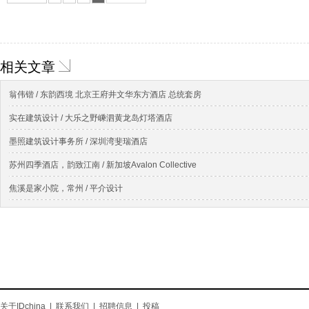
相关文章
翁伟锴 / 东韵西境 北京王府井文华东方酒店 总统套房
实在建筑设计 / 大乐之野嵊泗黄龙岛灯塔酒店
墨照建筑设计事务所 / 深圳湾斐瑞酒店
苏州四季酒店，韵致江南 / 新加坡Avalon Collective
焦溪是家小院，常州 / 平介设计
关于IDchina
|
联系我们
|
招聘信息
|
投稿