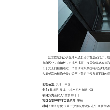
这套连续的公共生活系统起始于首层的门厅，结束
有所区分，由钢板，自流平地面，金属鱼鳞板吊顶和
长于其上的植物通过一个自动灌溉系统得到定时浇灌
大量鲜活的植物会使办公室内部的空气质量不断的
地理位置:
天津，中国
业主:
桃源居(天津)房地产开发有限公司
项目负责合伙人:
董功 徐千禾
项目负责理事/项目建筑师:
王楠
材料：
垂直绿化,混凝土预制板,水泥自流平,金属鱼鳞