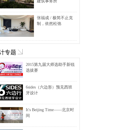
建筑事务所
张福成 / 极简不止克
制，依然松弛
计专题
2015第九届大师选助手新锐
选拔赛
6sides（六边形）预见西班
牙设计
It's Beijing Time——北京时
间