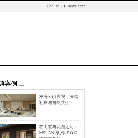
English
|
E-newsletter
t
典案例
左海云山宸院，法式
礼居与自然共生
在街道与花园之间：
MSLAN 泉州/ F.O.G.