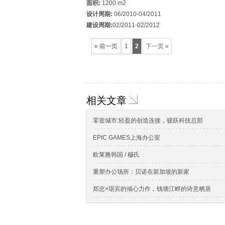
面积:
1200 m2
设计周期:
06/2010-04/2011
建设周期:
02/2011-02/2012
« 前一页
1
2
下一页 »
相关文章
零壹城市:轻盈的创造连接，骏跃科技总部
EPIC GAMES上海办公室
欧莱雅韩国 / 穆氏
重塑办公场所：贝诺在新加坡的新家
郑忠×琚宾的倾心力作，钱塘江畔的诗意栖居