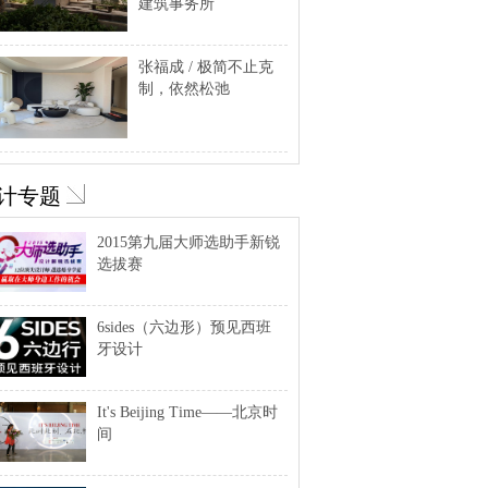
建筑事务所
张福成 / 极简不止克
制，依然松弛
计专题
2015第九届大师选助手新锐
选拔赛
6sides（六边形）预见西班
牙设计
It's Beijing Time——北京时
间