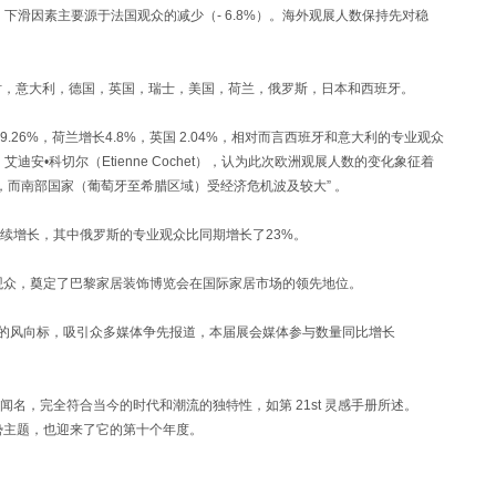
，下滑因素主要源于法国观众的减少（- 6.8%）。海外观展人数保持先对稳
，意大利，德国，英国，瑞士，美国，荷兰，俄罗斯，日本和西班牙。
6%，荷兰增长4.8%，英国 2.04%，相对而言西班牙和意大利的专业观众
迪安•科切尔（Etienne Cochet），认为此次欧洲观展人数的变化象征着
，而南部国家（葡萄牙至希腊区域）受经济危机波及较大” 。
增长，其中俄罗斯的专业观众比同期增长了23%。
观众，奠定了巴黎家居装饰博览会在国际家居市场的领先地位。
设计的风向标，吸引众多媒体争先报道，本届展会媒体参与数量同比增长
，完全符合当今的时代和潮流的独特性，如第 21st 灵感手册所述。
布的趋势主题，也迎来了它的第十个年度。