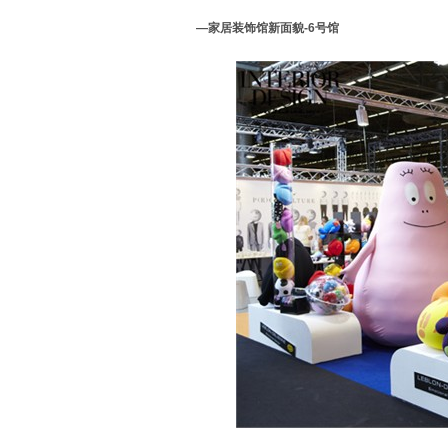
—家居装饰馆新面貌-6号馆