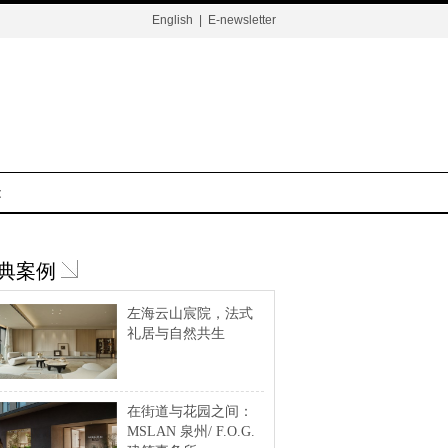
English
|
E-newsletter
t
典案例
左海云山宸院，法式
礼居与自然共生
在街道与花园之间：
MSLAN 泉州/ F.O.G.