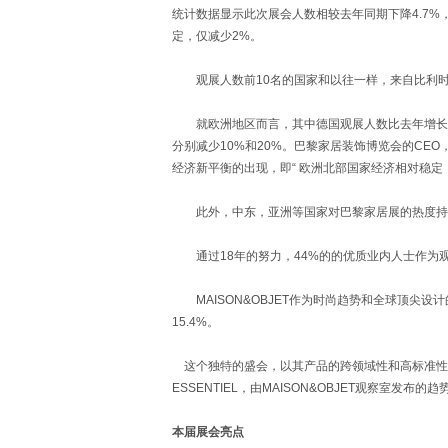
统计数据显示此次展会人数相较去年同期下降4.7%
定，仅减少2%。
观展人数前10名的国家和以往一样，来自比利时
就欧洲地区而言，其中德国观展人数比去年增长9.2
分别减少10%和20%。巴黎家居装饰博览会的CEO，艾
经济新平衡的出现，即“ 欧洲北部国家经济相对稳定
此外，中东，亚洲等国家对巴黎家居展的热度持续
通过18年的努力，44%的的优质业内人士作为
MAISON&OBJET作为时尚趋势和全球顶尖
15.4%。
这个独特的盛会，以其产品的跨领域性和高标准性闻名
ESSENTIEL，由MAISON&OBJET观察室发
本届展会亮点