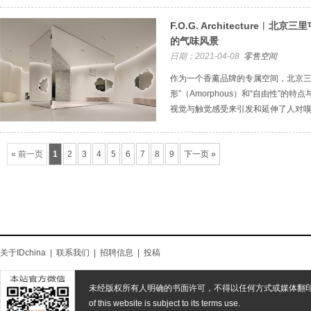
F.O.G. Architecture
的气味风景
日期：2021-04-08
零售空间
作为一个香薰品牌的专属空间，北京三里
形”（Amorphous）和“自由性”的
视觉与触觉感受来引发和延伸了人对
« 前一页
1
2
3
4
5
6
7
8
9
下一页 »
关于IDchina
|
联系我们
|
招聘信息
|
投稿
未经版权所有人明确的书面许可，不得以任何方式或媒体翻
of this website is subject to its terms use.