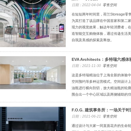
日期：2022-04-04
零售空间
在短短两年时间里，荷兰Storeage零
为其打造了该品牌在中国首家和第二
现力的视觉效果，触达年轻消费者，
造智能交互购物体验，通过传递生活
自我及美感的探索及释放。
EVA Architects：多特瑞
日期：2021-11-30
零售空间
这是多特瑞精油位于上海全新的体验
空间预约等多种运营模式。空间设计
油瓶进行横向剖切，放大精油瓶的轮
围合出一个中心区域以及两侧辅助的
F.O.G. 建筑事务所：一场关于时间的
日期：2021-06-21
零售空间
通过设计与大家一同直面花卉的生命轮