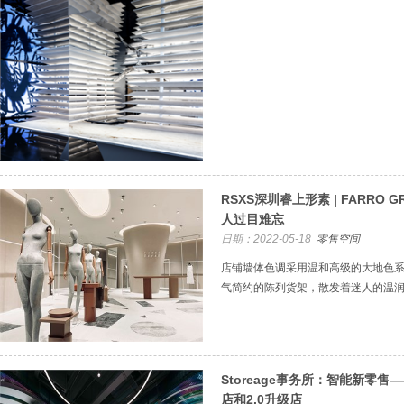
RSXS深圳睿上形素 | FARRO
人过目难忘
日期：2022-05-18
零售空间
店铺墙体色调采用温和高级的大地色
气简约的陈列货架，散发着迷人的温
Storeage事务所：智能新零售
店和2.0升级店