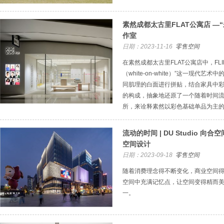
素然成都太古里FLAT公寓店 —“
作室
日期：2023-11-16
零售空间
在素然成都太古里FLAT公寓店中，FL
（white-on-white）”这一现代
同肌理的白面进行拼贴，结合家具中
的构成，抽象地还原了一个随着时间流
所，来诠释素然以彩色基础单品为主的
流动的时间 | DU Studio 向
空间设计
日期：2023-09-18
零售空间
随着消费理念得不断变化，商业空间
空间中充满记忆点，让空间变得精而
一。