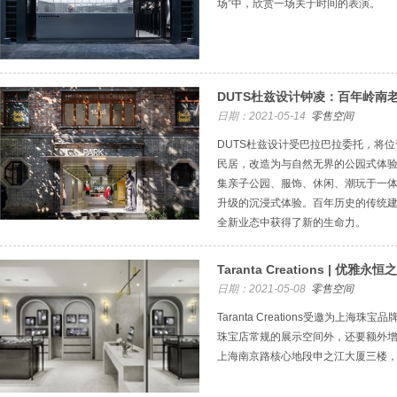
场”中，欣赏一场关于时间的表演。
DUTS杜兹设计钟凌：百年岭南老
日期：2021-05-14
零售空间
DUTS杜兹设计受巴拉巴拉委托，将
民居，改造为与自然无界的公园式体验空间PA
集亲子公园、服饰、休闲、潮玩于一
升级的沉浸式体验。百年历史的传统建
全新业态中获得了新的生命力。
Taranta Creations | 
日期：2021-05-08
零售空间
Taranta Creations受邀为上
珠宝店常规的展示空间外，还要额外增
上海南京路核心地段申之江大厦三楼