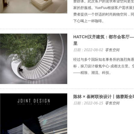
费群体。此次客户的需求希望空间更
家的舒服感。YueFuu根据客户需求
费者提供一个舒适的时尚购物空间，
下心喝上一杯咖啡。
HATCH汉齐建筑：都市会客厅—
里
日期：2022-08-02
零售空间
​经过与多个国际知名事务所的激烈角逐
标，操刀设计极氪中心·成都太古里。
——精致、潮流、科技。
陈林 × 崔树联袂设计丨德赛斯
日期：2022-06-15
零售空间