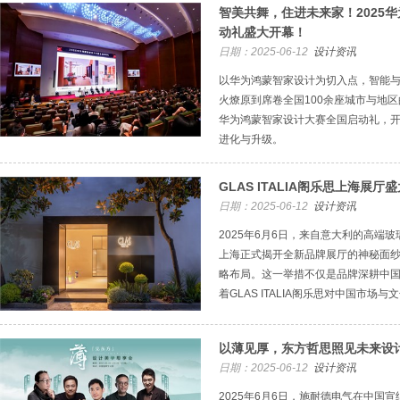
智美共舞，住进未来家！2025
动礼盛大开幕！
日期：2025-06-12
设计资讯
以华为鸿蒙智家设计为切入点，智能
火燎原到席卷全国100余座城市与地区
华为鸿蒙智家设计大赛全国启动礼，
进化与升级。
GLAS ITALIA阁乐思上海展
日期：2025-06-12
设计资讯
2025年6月6日，来自意大利的高端玻璃家
上海正式揭开全新品牌展厅的神秘面
略布局。这一举措不仅是品牌深耕中
着GLAS ITALIA阁乐思对中国市
以薄见厚，东方哲思照见未来设
日期：2025-06-12
设计资讯
2025年6月6日，施耐德电气在中国