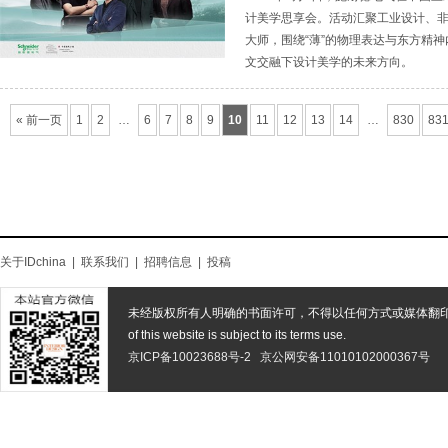
计美学思享会。活动汇聚工业设计、
大师，围绕“薄”的物理表达与东方精
文交融下设计美学的未来方向。
« 前一页
1
2
…
6
7
8
9
10
11
12
13
14
…
830
83
关于IDchina
|
联系我们
|
招聘信息
|
投稿
未经版权所有人明确的书面许可，不得以任何方式或媒体翻
of this website is subject to its terms use.
京ICP备10023688号-2
京公网安备11010102000367号