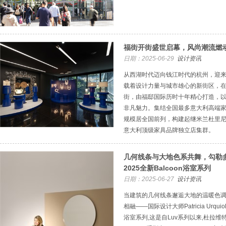
福街开街盛世启幕，风尚潮流燃
日期：2025-06-29
设计资讯
从西湖时代迈向钱江时代的杭州，迎来
载着设计力量与城市雄心的新街区，
街，由福邸国际历时十年精心打造，以约
非凡魅力。集结全国最多意大利高端
规模居全国前列，构建起继米兰杜里尼（
意大利顶级家具品牌独立店集群。
几何线条与大地色系共舞，勾勒
2025全新Balcoon浴室系列
日期：2025-06-27
设计资讯
当建筑的几何线条邂逅大地的温暖色调
相融——国际设计大师Patricia Urqu
浴室系列,这是自Luv系列以来,杜拉