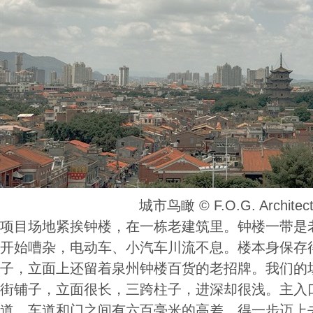
城市鸟瞰 ©️ F.O.G. Architect
项目场地紧挨钟楼，在一栋老建筑里。钟楼一带是
开始嘈杂，电动车、小汽车川流不息。楼本身保存
子，立面上还留着泉州钟楼百货的老招牌。我们的
街铺子，立面很长，三跨柱子，进深却很浅。主入
道。车道和门之间有六百毫米的高差，得一步迈上