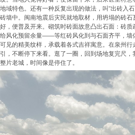
地域特色。还有一种反复出现的做法，叫"出砖入石
砖墙中。闽南地震后灾民就地取材，用坍塌的砖石
好，便普及开来。砌筑时砖面故意凸出石面：砖质疏
给风化预留余量——等红砖风化到与石面齐平，墙
可见的精美纹样，承载着各式吉祥寓意。在泉州行
引，不断停下来看。逛了一圈，回到场地复完尺，
整片老城，时间像是停住了。