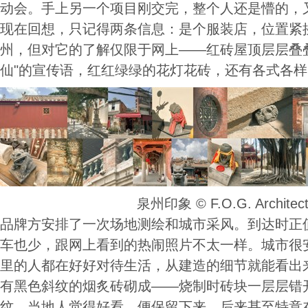
动会。手上另一个项目刚交完，整个人还是懵的，
现在回想，只记得两条信息：是个服装店，位置紧
州，但对它的了解仅限于网上——红砖屋顶层层叠
仙"的宣传语，红红绿绿的花灯花砖，还有各式各
泉州印象 ©️ F.O.G. Architect
品牌方安排了一次场地测绘和城市采风。到达时正
车也少，跟网上看到的热闹照片不太一样。城市很
里的人都在好好对待生活，从建造的细节就能看出
有黑色斜纹的烟炙砖砌成——烧制时砖块一层层错
纹。当地人觉得好看，便保留下来，后来甚至特意