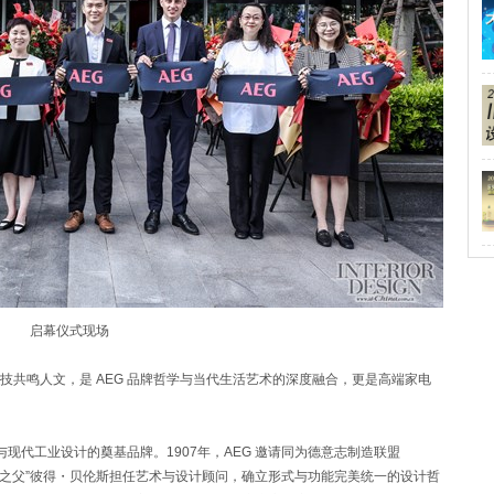
启幕仪式现场
共鸣人文，是 AEG 品牌哲学与当代生活艺术的深度融合，更是高端家电
与现代工业设计的奠基品牌。1907年，AEG 邀请同为德意志制造联盟
欧洲现代设计之父”彼得・贝伦斯担任艺术与设计顾问，确立形式与功能完美统一的设计哲