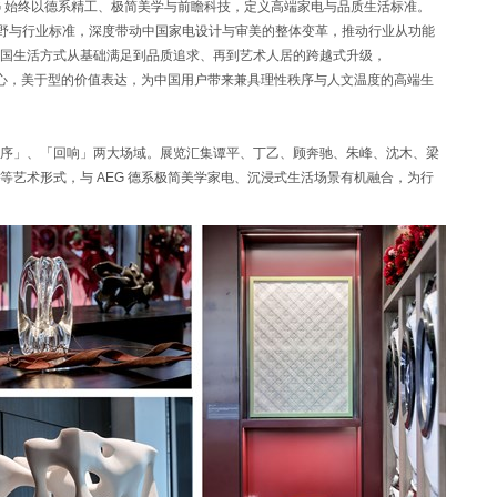
G 始终以德系精工、极简美学与前瞻科技，定义高端家电与品质生活标准。
牌视野与行业标准，深度带动中国家电设计与审美的整体变革，推动行业从功能
国生活方式从基础满足到品质追求、再到艺术人居的跨越式升级，
主张，坚守匠于心，美于型的价值表达，为中国用户带来兼具理性秩序与人文温度的高端生
序」、「回响」两大场域。展览汇集谭平、丁乙、顾奔驰、朱峰、沈木、梁
艺术形式，与 AEG 德系极简美学家电、沉浸式生活场景有机融合，为行