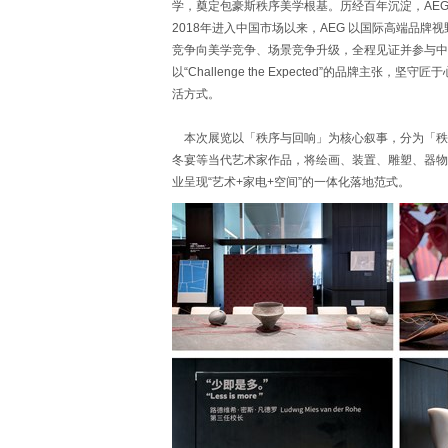
学，奠定包豪斯秩序美学根基。历经百年沉淀，AE
2018年进入中国市场以来，AEG 以国际高端品
竞争向美学竞争、场景竞争升级，全程见证并参与中
以“Challenge the Expected”的品牌
活方式。
本次展览以「秩序与回响」为核心叙事，分为「秩
冬宴等当代艺术家作品，将绘画、装置、雕塑、器物等
业呈现“艺术+家电+空间”的一体化落地范式。