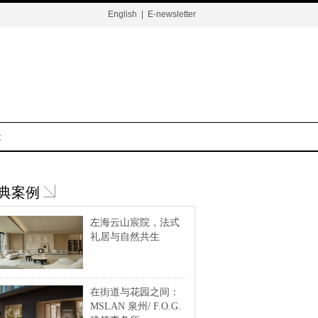
English
|
E-newsletter
t
典案例
左海云山宸院，法式
礼居与自然共生
在街道与花园之间：
MSLAN 泉州/ F.O.G.