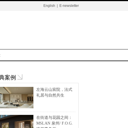
English
|
E-newsletter
t
典案例
左海云山宸院，法式
礼居与自然共生
在街道与花园之间：
MSLAN 泉州/ F.O.G.