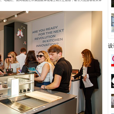
龙头、电磁灶、蒸烤箱如艺术展品般体现瑞士精工之雅致，吸引大批游客前来体
设