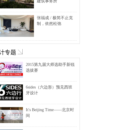
建筑事务所
张福成 / 极简不止克
制，依然松弛
计专题
2015第九届大师选助手新锐
选拔赛
6sides（六边形）预见西班
牙设计
It's Beijing Time——北京时
间