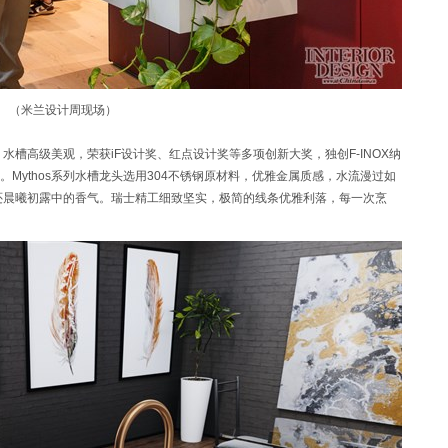
（米兰设计周现场）
。水槽高级美观，荣获iF设计奖、红点设计奖等多项创新大奖，独创F-INOX纳
Mythos系列水槽龙头选用304不锈钢原材料，优雅金属质感，水流漫过如
归还晨曦初露中的香气。瑞士精工细致坚实，极简的线条优雅利落，每一次烹