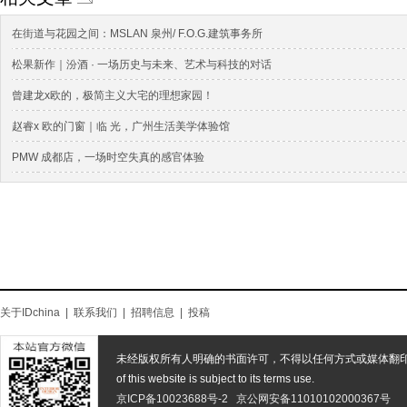
在街道与花园之间：MSLAN 泉州/ F.O.G.建筑事务所
松果新作｜汾酒 · 一场历史与未来、艺术与科技的对话
曾建龙x欧的，极简主义大宅的理想家园！
赵睿x 欧的门窗｜临 光，广州生活美学体验馆
PMW 成都店，一场时空失真的感官体验
关于IDchina
|
联系我们
|
招聘信息
|
投稿
未经版权所有人明确的书面许可，不得以任何方式或媒体翻
of this website is subject to its terms use.
京ICP备10023688号-2
京公网安备11010102000367号