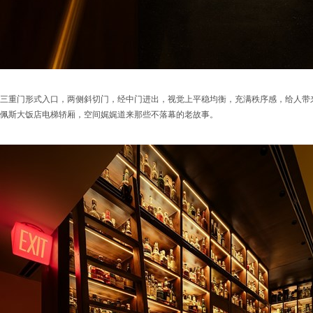
三重门形式入口，两侧斜切门，经中门进出，视觉上平稳均衡，充满秩序感，给人带
佩斯大饭店电梯轿厢，空间娓娓道来那些不落幕的老故事。