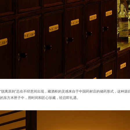
“脱离原则”总在不经意间出现，藏酒柜的灵感来自于中国药材店的储药形式，这种源
的东方木匣子中，用时间和匠心珍藏，轻启即礼遇。