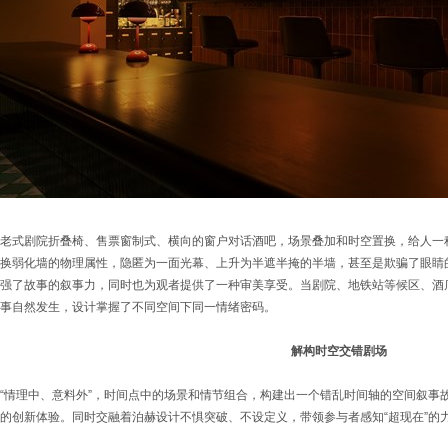
老式剧院折叠椅、售票窗制式、横向的窗户对话酒吧，场景叠加和时空置换，给人一
换弱化墙的物理属性，隐匿为一面光幕、上升为半遮半掩的半墙，甚至是欺骗了眼睛
强了故事的叙事力，同时也为观者提供了一种审美享受。当剧院、地铁站等候区、酒
事自然发生，设计掌握了不同空间下同一情绪密码。
解构时空交错剧场
“情理中、意料外”，时间点中的场景和情节组合，构建出一个错乱时间轴的空间叙事
的创新体验。同时交融着泊赫设计不惧突破、不设定义，带领参与者感知“超现在”的