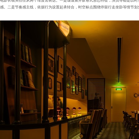
电影长镜头往往从两个维度去表达。一是缓缓展开胶卷式形态特征，演员等都是以时
感。二是节奏感主线，依据行为设置起承转合，时空标点围绕停留行走坐卧等情节划