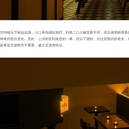
空间镜头节奏如品酒，入口单纯感知酒烈，到第二口入喉觉察不同，而后感受醇厚香
神奇的层次变化。至此，上演初尝到迷恋的一幕。佐以下酒的，往往是熟识的老友，
故事是否虚构并不重要，威士忌凛冽依旧。