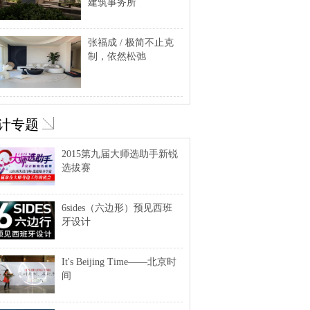
建筑事务所
张福成 / 极简不止克
制，依然松弛
计专题
2015第九届大师选助手新锐
选拔赛
6sides（六边形）预见西班
牙设计
It's Beijing Time——北京时
间