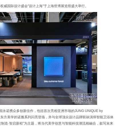
洲权威国际设计盛会"设计上海"于上海世博展览馆盛大举行。
诺携众多创新佳作，包括首次亮相亚洲市场的JUNG UNIQUE by
、兼具极简风格与东方美学的诺雅系列闪亮登场，并与全球顶尖设计品牌联袂演绎智能卫浴体
意制造·智启新程”为主题，将当代美学创意与智能科技潮流相融合，叙写未来