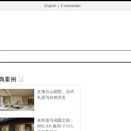
English
|
E-newsletter
t
典案例
左海云山宸院，法式
礼居与自然共生
在街道与花园之间：
MSLAN 泉州/ F.O.G.