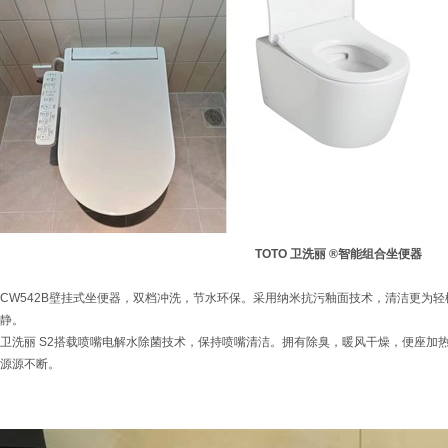
TOTO
卫洗丽 ®智能组合坐便器
CW542B壁挂式坐便器，双档冲洗，节水环保。采用纳米抗污釉面技术，清洁更为轻
静。
卫洗丽 S2搭载喷嘴电解水除菌技术，保持喷嘴清洁。拥有除臭，暖风干燥，便座加
源源不断。