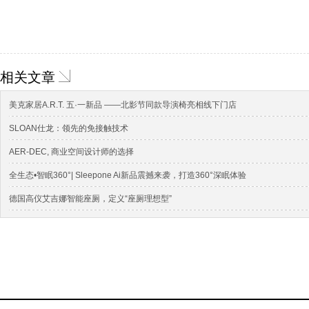
相关文章
美克家居A.R.T. 五·一新品 ——北影节同款导演椅亮相线下门店
SLOAN仕龙：领先的免接触技术
AER-DEC, 商业空间设计师的选择
全生态•智眠360°| Sleepone Ai新品震撼来袭，打造360°深眠体验
德国高仪艾吉娜智能座厕，定义“座厕理想型”