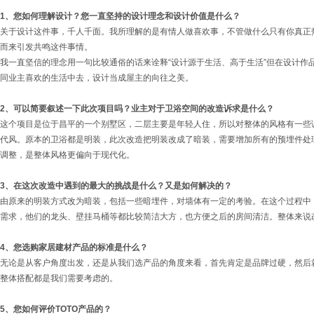
1、您如何理解设计？您一直坚持的设计理念和设计价值是什么？
关于设计这件事，千人千面。我所理解的是有情人做喜欢事，不管做什么只有你真正
而来引发共鸣这件事情。
我一直坚信的理念用一句比较通俗的话来诠释“设计源于生活、高于生活”但在设计作品
同业主喜欢的生活中去，设计当成屋主的向往之美。
2、可以简要叙述一下此次项目吗？业主对于卫浴空间的改造诉求是什么？
这个项目是位于昌平的一个别墅区，二层主要是年轻人住，所以对整体的风格有一些
代风。原本的卫浴都是明装，此次改造把明装改成了暗装，需要增加所有的预埋件处
调整，是整体风格更偏向于现代化。
3、在这次改造中遇到的最大的挑战是什么？又是如何解决的？
由原来的明装方式改为暗装，包括一些暗埋件，对墙体有一定的考验。在这个过程中，
需求，他们的龙头、壁挂马桶等都比较简洁大方，也方便之后的房间清洁。整体来说
4
、您选购家居建材产品的标准是什么？
无论是从客户角度出发，还是从我们选产品的角度来看，首先肯定是品牌过硬，然后
整体搭配都是我们需要考虑的。
5
、您如何评价TOTO产品的？