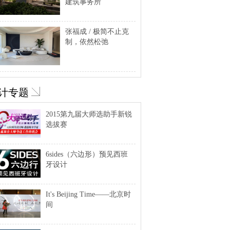
建筑事务所
张福成 / 极简不止克
制，依然松弛
计专题
2015第九届大师选助手新锐
选拔赛
6sides（六边形）预见西班
牙设计
It's Beijing Time——北京时
间