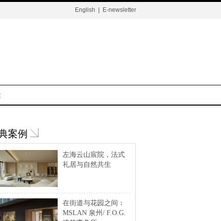
English
|
E-newsletter
t
典案例
左海云山宸院，法式
礼居与自然共生
在街道与花园之间：
MSLAN 泉州/ F.O.G.