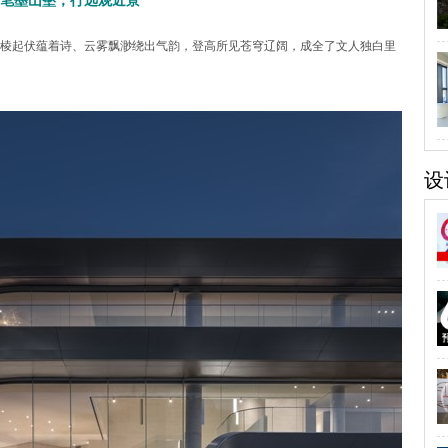
笔墨山壑，行远观近景
棱起伏蕴着诗、云雾飘渺绕出气韵，登高所见苍穹辽阔，成全了文人独白里
设