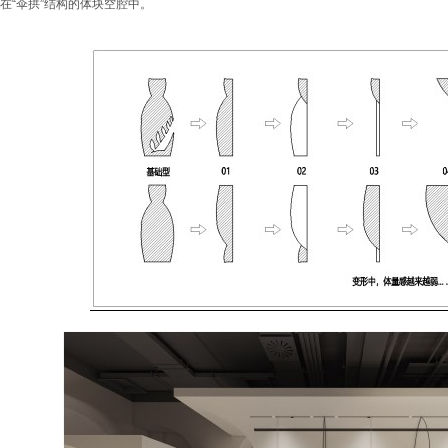
在“伞拱”结构的体块空腔中。