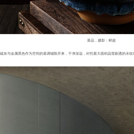
菜品，摄影：鲜超
碳灰与金属黑色作为空间的基调铺陈开来，干净深远，衬托着大面积晶莹剔透的水纹