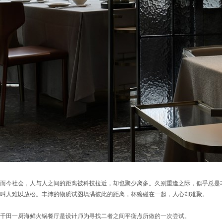
而今社会，人与人之间的距离被科技拉近，却也聚少离多。久别重逢之际，似乎总是
叫人难以放松。丰沛的物质试图填满彼此的距离，杯盏碰在一起，人心却难聚。
千田一厨海鲜火锅餐厅是设计师为寻找二者之间平衡点所做的一次尝试。