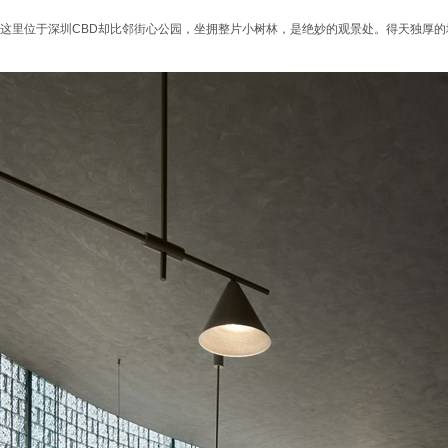
这里位于深圳CBD却比邻街心公园，坐拥整片小树林，是绝妙的观景处。得天独厚