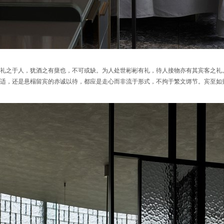
礼之于人，犹酒之有蘖也，不可或缺。为人处世彬彬有礼，待人接物亦有其宾客之礼
适，还是悬榻留宾的赤诚以待，都应是走心而非流于形式，不拘于繁文缛节。宾至如