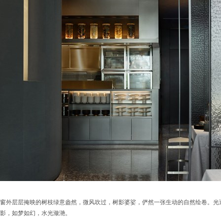
窗外层层掩映的树枝绿意盎然，微风吹过，树影婆娑，俨然一张生动的自然绘卷。光
影，如梦如幻，水光潋滟。