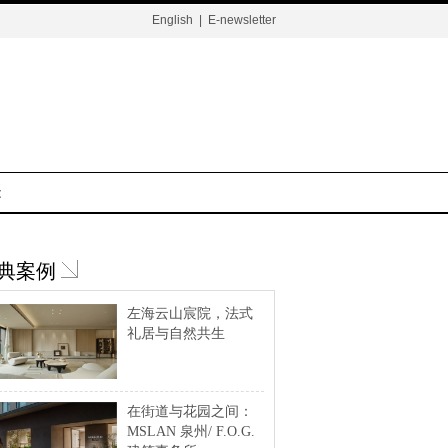
English
|
E-newsletter
t
典案例
左海云山宸院，法式
礼居与自然共生
在街道与花园之间：
MSLAN 泉州/ F.O.G.