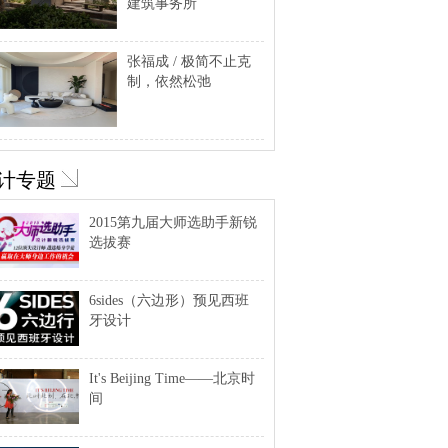
建筑事务所
张福成 / 极简不止克
制，依然松弛
计专题
2015第九届大师选助手新锐
选拔赛
6sides（六边形）预见西班
牙设计
It's Beijing Time——北京时
间