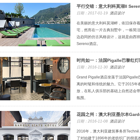
平行交错：意大利科莫湖Il Sere
日期：2017-01-19
酒店设计
在美丽的意大利科莫湖畔，依旧保存
宅，然而在一片古典别墅中，一栋简
边趋同的仿古风格设计，这就是由西班牙设计师P
Sereno酒店。
时尚如一：法国Pigalle巴黎红灯区酒
日期：2016-11-30
酒店设计
Grand Pigalle酒店坐落于法国Pi
离的时髦和传统的魅力。它于2015
放，在私人俱乐部的基础上自然还会
氛围。
花园之州：澳大利亚墨尔本Garden
日期：2016-11-08
酒店设计
2016年，澳大利亚建筑事务所Technē Archit
了对始建于1896年的老纺织厂的彻