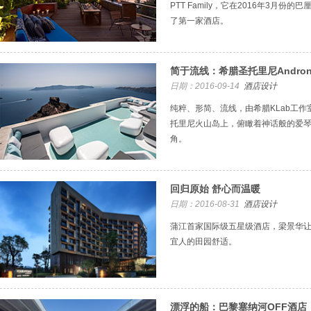
PTT Family，它在2016年3月
了第一家酒店。
简于流线：希腊圣托里尼Andron
日期：2016-09-14
酒店设计
纯粹、形简、流线，由希腊KLab工作室设
托里尼火山岛上，俯瞰着神话般的爱
角。
回归原始 舒心而温暖
日期：2016-08-31
酒店设计
蒲江首家国际级五星级酒店，梁景华
宜人的田园舒适。
漂浮的船：巴黎塞纳河OFF酒店