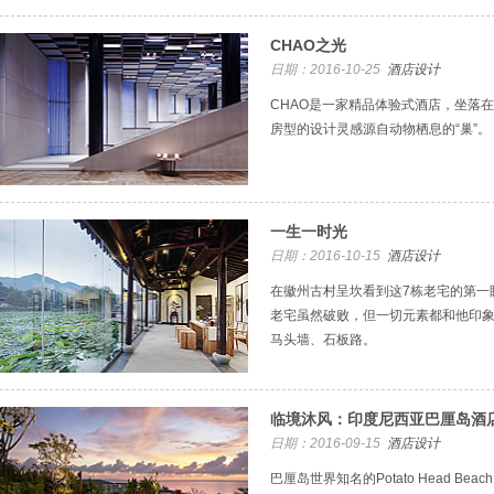
CHAO之光
日期：2016-10-25
酒店设计
CHAO是一家精品体验式酒店，坐落在
房型的设计灵感源自动物栖息的“巢”。
一生一时光
日期：2016-10-15
酒店设计
在徽州古村呈坎看到这7栋老宅的第一
老宅虽然破败，但一切元素都和他印
马头墙、石板路。
临境沐风：印度尼西亚巴厘岛酒店K
日期：2016-09-15
酒店设计
巴厘岛世界知名的Potato Head Be