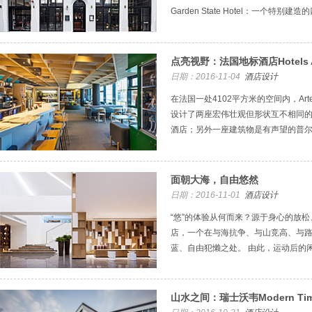
Garden State Hotel：一个特别
点亮视野：法国地标酒店Hotels A
日期：2016-11-04
酒店设计
在法国一处4102平方米的空间内，Arte Charp
设计了两座宏伟壮观但形状互不相同的建筑，一
酒店；另外一座建筑物是有声望的普
面朝大海，自由悠然
日期：2016-11-01
酒店设计
“悠”的体验从何而来？源于身心的放松
店，一个在与海抗争、与山竞高、与
蓝、自由犯懒之处。 由此，运动后的
山水之间：瑞士沃韦Modern Ti