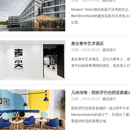
日期：2016-10-31
酒店设计
Modern Times酒店坐落于沃韦村
IttenBrechbühl的建筑实践与主
位置。
麦尖青年艺术酒店
日期：2016-10-29
酒店设计
麦尖青年艺术酒店，定位为青年人，
身可以跟旅客调情的酒店，也欢迎人
几何传情：西班牙巴伦西亚家庭
日期：2016-10-27
酒店设计
西班牙巴伦西亚老城区一处236平方米
Masquespacio的设计下，呈现
客提供舒适的落脚之地。