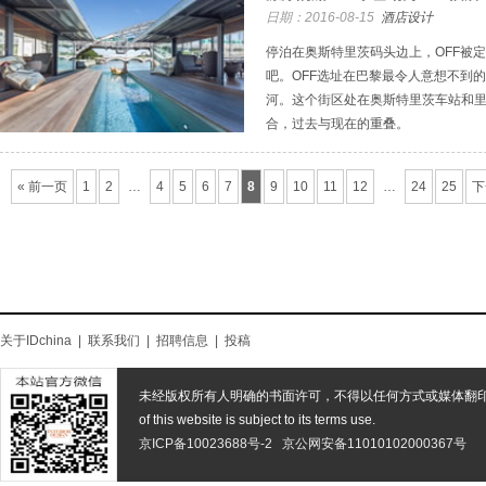
日期：2016-08-15
酒店设计
停泊在奥斯特里茨码头边上，OFF被
吧。OFF选址在巴黎最令人意想不到
河。这个街区处在奥斯特里茨车站和
合，过去与现在的重叠。
« 前一页
1
2
…
4
5
6
7
8
9
10
11
12
…
24
25
下
关于IDchina
|
联系我们
|
招聘信息
|
投稿
未经版权所有人明确的书面许可，不得以任何方式或媒体翻
of this website is subject to its terms use.
京ICP备10023688号-2
京公网安备11010102000367号