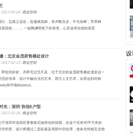
 艺
2017-03-24
商业空间
溪行，忘路之远近；忽逢桃花林，夹岸数百步，中无杂树，芳草鲜
落英缤纷…….」一如陶渊明笔下的美境，心灵追求自然的原意
设
娜：北京金茂府售楼处设计
2017-02-23
商业空间
，即恰到好处，亦即无过无不及，位于北京的金茂府售楼处便是这一
的完好传承，设计中融合当代艺术、西方人文艺术，从而达到对称
etry和平衡Balance。
时光：深圳·协信E户型
2017-02-20
商业空间
位于深圳市龙岗区青春路启迪协信科技园，在这个仅有40平方米的
型空间里，设计师通过二层拓展及局部中空处理，使各空间相互交错