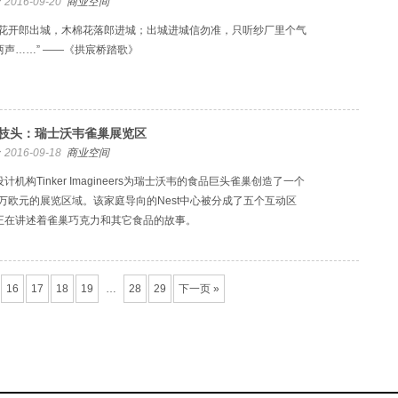
2016-09-20
商业空间
棉花开郎出城，木棉花落郎进城；出城进城信勿准，只听纱厂里个气
两声……” ——《拱宸桥踏歌》
枝头：瑞士沃韦雀巢展览区
2016-09-18
商业空间
计机构Tinker Imagineers为瑞士沃韦的食品巨头雀巢创造了一个
00万欧元的展览区域。该家庭导向的Nest中心被分成了五个互动区
正在讲述着雀巢巧克力和其它食品的故事。
16
17
18
19
…
28
29
下一页 »