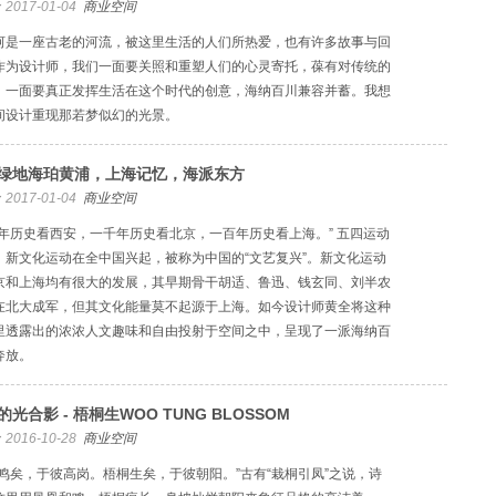
2017-01-04
商业空间
河是一座古老的河流，被这里生活的人们所热爱，也有许多故事与回
作为设计师，我们一面要关照和重塑人们的心灵寄托，葆有对传统的
，一面要真正发挥生活在这个时代的创意，海纳百川兼容并蓄。我想
间设计重现那若梦似幻的光景。
绿地海珀黄浦，上海记忆，海派东方
2017-01-04
商业空间
千年历史看西安，一千年历史看北京，一百年历史看上海。” 五四运动
，新文化运动在全中国兴起，被称为中国的“文艺复兴”。新文化运动
京和上海均有很大的发展，其早期骨干胡适、鲁迅、钱玄同、刘半农
在北大成军，但其文化能量莫不起源于上海。如今设计师黄全将这种
里透露出的浓浓人文趣味和自由投射于空间之中，呈现了一派海纳百
奔放。
的光合影 - 梧桐生WOO TUNG BLOSSOM
2016-10-28
商业空间
凰鸣矣，于彼高岗。梧桐生矣，于彼朝阳。”古有“栽桐引凤”之说，诗