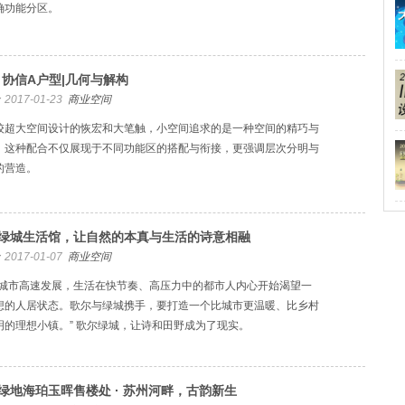
确功能分区。
·协信A户型|几何与解构
2017-01-23
商业空间
较超大空间设计的恢宏和大笔触，小空间追求的是一种空间的精巧与
，这种配合不仅展现于不同功能区的搭配与衔接，更强调层次分明与
的营造。
绿城生活馆，让自然的本真与生活的诗意相融
2017-01-07
商业空间
国城市高速发展，生活在快节奏、高压力中的都市人内心开始渴望一
想的人居状态。歌尔与绿城携手，要打造一个比城市更温暖、比乡村
明的理想小镇。” 歌尔绿城，让诗和田野成为了现实。
绿地海珀玉晖售楼处 · 苏州河畔，古韵新生