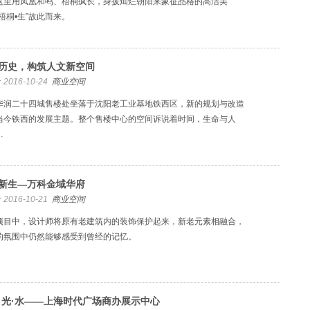
这里用凤凰和鸣、梧桐疯长，身披灿烂朝阳来象征品格的高洁美
梧桐•生”故此而来。
历史，构筑人文新空间
2016-10-24
商业空间
华润二十四城售楼处坐落于沈阳老工业基地铁西区，新的规划与改造
当今铁西的发展主题。整个售楼中心的空间诉说着时间，生命与人
…
新生—万科金域华府
2016-10-21
商业空间
项目中，设计师将原有老建筑内的装饰保护起来，新老元素相融合，
的氛围中仍然能够感受到曾经的记忆。
·光·水——上海时代广场商办展示中心