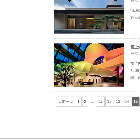
日期：
“木
管三
雀上
日期：
荷兰设
45
域，
« 前一页
1
2
…
11
12
13
14
15