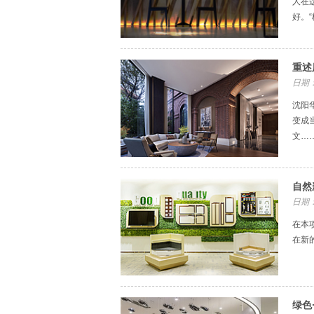
人在
好。“
重述
日期：
沈阳
变成
文…
自然
日期：
在本
在新
绿色