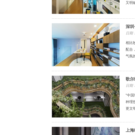
又明
深圳
日期：
相比
配合
气氛
歌尔
日期：
“中
种理
更文
上海