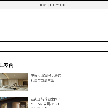
English
|
E-newsletter
t
典案例
左海云山宸院，法式
礼居与自然共生
在街道与花园之间：
MSLAN 泉州/ F.O.G.