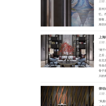
日期：
苏州
忆。
致敬
用空
上海
日期：
“两
之后
在北
等虽
骨子
川的
律动
日期：
”凤