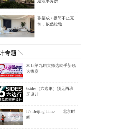
建筑事务所
张福成 / 极简不止克
制，依然松弛
计专题
2015第九届大师选助手新锐
选拔赛
6sides（六边形）预见西班
牙设计
It's Beijing Time——北京时
间