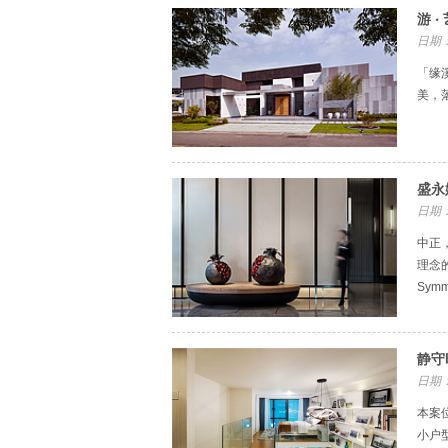
游 ‧
日期：
「缘
美，
盛永
日期：
中正
理念
Symm
静守
日期：
本案
小户