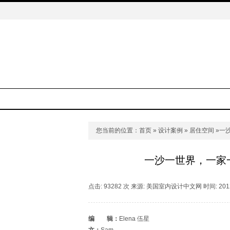
您当前的位置：
首页
»
设计案例
»
居住空间
»一沙
一沙一世界，一家一
点击: 93282 次 来源: 美国室内设计中文网 时间: 2012
编 辑：
Elena 伍星