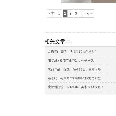
« 前一页
1
2
3
下一页 »
相关文章
左海云山宸院，法式礼居与自然共生
张福成 / 极简不止克制，依然松弛
筑品作品｜绽放：起承转合，由内而外
连志明｜与葛姆雷雕塑共处的海边别墅
魔都新隐现一座1800㎡“美术馆”级大宅！