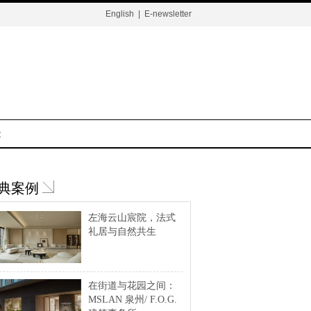
English
|
E-newsletter
t
典案例
左海云山宸院，法式
礼居与自然共生
在街道与花园之间：
MSLAN 泉州/ F.O.G.