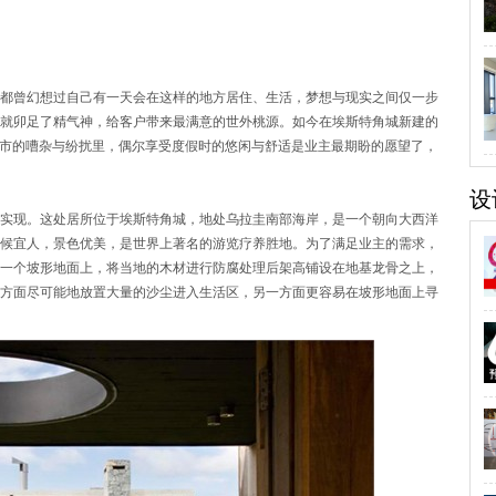
曾幻想过自己有一天会在这样的地方居住、生活，梦想与现实之间仅一步
就卯足了精气神，给客户带来最满意的世外桃源。如今在埃斯特角城新建的
泡在都市的嘈杂与纷扰里，偶尔享受度假时的悠闲与舒适是业主最期盼的愿望了，
设
现。这处居所位于埃斯特角城，地处乌拉圭南部海岸，是一个朝向大西洋
候宜人，景色优美，是世界上著名的游览疗养胜地。为了满足业主的需求，
一个坡形地面上，将当地的木材进行防腐处理后架高铺设在地基龙骨之上，
方面尽可能地放置大量的沙尘进入生活区，另一方面更容易在坡形地面上寻