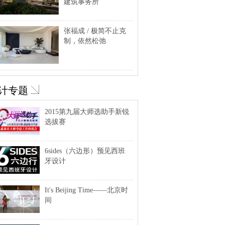
建筑事务所
张福成 / 极简不止克
制，依然松弛
计专题
2015第九届大师选助手新锐
选拔赛
6sides（六边形）预见西班
牙设计
It's Beijing Time——北京时
间