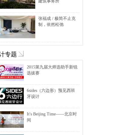
建筑事务所
张福成 / 极简不止克
制，依然松弛
计专题
2015第九届大师选助手新锐
选拔赛
6sides（六边形）预见西班
牙设计
It's Beijing Time——北京时
间