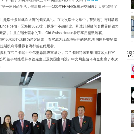
兰卡（中国）厨房系统有限公司和美国室内设计中文网（
www.id-
ina 协办的“第一届时尚生活，健康厨房——100年FRANKE厨房空间设计大赛”取得了
共赴瑞士参加此次大赛的颁奖典礼。在此次瑞士之旅中，获奖选手与到场嘉
gelberg）区海拔3020米，以终年不融的冰川和冰川裂缝闻名世界的铁力
并且在瑞士著名的The Old Swiss House餐厅享用精致晚宴。
9年,它漂亮的露明木质外观最为游客欣赏，着实成为琉森地标性的建筑.美国国务卿鲍威
拉斯凯奇等世界名流都曾在此用餐。
颁奖典礼在弗兰卡瑞士亚尔堡总部隆重举办，弗兰卡阿特米斯集团首席执行官
设
房系统有限公司董事总经理薛泰德先生以及美国室内设计中文网主编马海金出席了本次
。