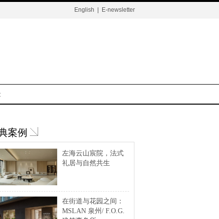
English
|
E-newsletter
t
典案例
左海云山宸院，法式
礼居与自然共生
在街道与花园之间：
MSLAN 泉州/ F.O.G.