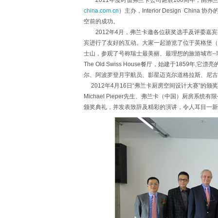
2011年度时值弗兰卡公司诞辰100周年，由弗
china.com.cn
）主办，Interior Design Ch
空前的成功。
2012年4月，弗兰卡邀各位获奖选手及评委嘉宾
宾进行了友好的互动。大家一起游览了位于英格堡（En
士山，参观了号称瑞士最美丽、最理想的旅游城市--琉森，
The Old Swiss House餐厅，始建于185
尔、阿波罗登月宇航员、影星迈克尔道格拉斯、尼古
2012年4月16日“弗兰卡厨房空间设计大赛”的
Michael Pieper先生、弗兰卡（中国）厨
颁奖典礼，并发表致辞及精彩的演讲，令人耳目一新