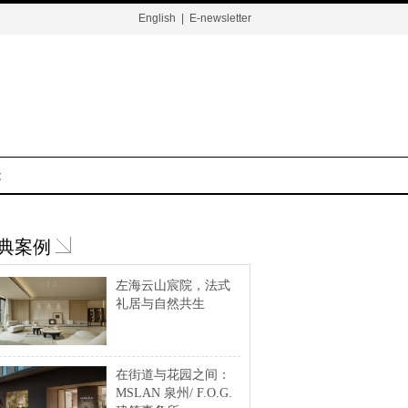
English
|
E-newsletter
t
典案例
左海云山宸院，法式
礼居与自然共生
在街道与花园之间：
MSLAN 泉州/ F.O.G.