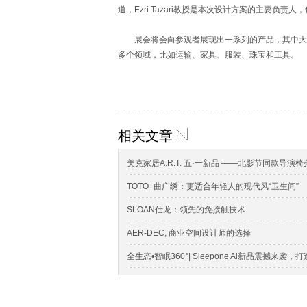
道，Ezri Tazari教授是本次设计方案的主要负责
展会将会向参观者展现出一系列的产品，其中大部
多个领域，比如运输、家具、服装、珠宝和工具。
相关文章
美克家居A.R.T. 五·一新品 ——北影节同款导演
TOTO+曲广绣：更适合年轻人的现代风“卫生间”
SLOAN仕龙：领先的免接触技术
AER-DEC, 商业空间设计师的选择
全生态•智眠360°| Sleepone Ai新品震撼来袭，