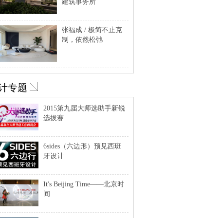
建筑事务所
张福成 / 极简不止克
制，依然松弛
计专题
2015第九届大师选助手新锐
选拔赛
6sides（六边形）预见西班
牙设计
It's Beijing Time——北京时
间