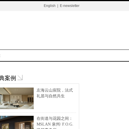
English
|
E-newsletter
t
典案例
左海云山宸院，法式
礼居与自然共生
在街道与花园之间：
MSLAN 泉州/ F.O.G.