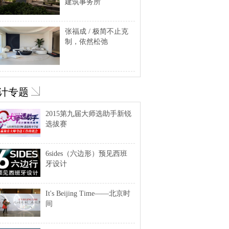
建筑事务所
张福成 / 极简不止克
制，依然松弛
计专题
2015第九届大师选助手新锐
选拔赛
6sides（六边形）预见西班
牙设计
It's Beijing Time——北京时
间