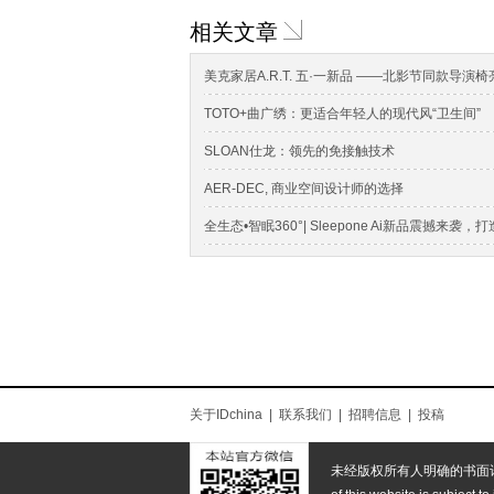
相关文章
美克家居A.R.T. 五·一新品 ——北影节同款导演
TOTO+曲广绣：更适合年轻人的现代风“卫生间”
SLOAN仕龙：领先的免接触技术
AER-DEC, 商业空间设计师的选择
全生态•智眠360°| Sleepone Ai新品震撼来袭，
关于IDchina
|
联系我们
|
招聘信息
|
投稿
未经版权所有人明确的书面