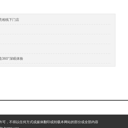
椅亮相线下门店
打造360°深眠体验
许可，不得以任何方式或媒体翻印或转载本网站的部分或全部内容