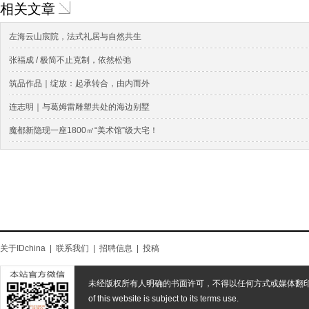
相关文章
左海云山宸院，法式礼居与自然共生
张福成 / 极简不止克制，依然松弛
筑品作品｜绽放：起承转合，由内而外
连志明｜与葛姆雷雕塑共处的海边别墅
魔都新隐现一座1800㎡“美术馆”级大宅！
关于IDchina
|
联系我们
|
招聘信息
|
投稿
未经版权所有人明确的书面许可，不得以任何方式或媒体翻
of this website is subject to its terms use.