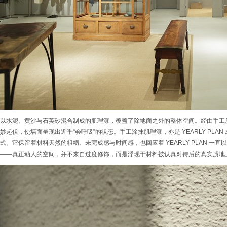
以水泥、黄沙与石英砂混合制成的肌理漆，覆盖了除地面之外的整体空间。经由手工
妙起伏，使墙面呈现出近乎“会呼吸”的状态。手工涂抹肌理漆，亦是 YEARLY PLA
式。它保留着材料天然的粗粝、未完成感与时间感，也回应着 YEARLY PLAN 一
——真正动人的空间，并不来自过度修饰，而是浮现于材料被认真对待后的真实质地