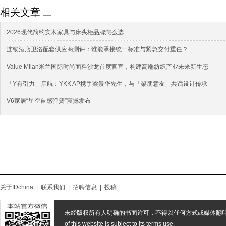
相关文章
2026现代简约实木家具与床头柜品牌怎么选
连锁酒店卫浴配套供应商测评：谁能承接统一标准与紧急交付重任？
Value Milan米兰国际时尚面料沙龙首度官宣，构建高端纺织产业未来新生态
「Y有引力」启航：YKK AP携手梁景华先生，与「梁朋意友」共话设计传承
V6家居“星空自感弹簧”震撼发布
关于IDchina
|
联系我们
|
招聘信息
|
投稿
未经版权所有人明确的书面许可，不得以任何方式或媒体翻
of this website is subject to its terms use.