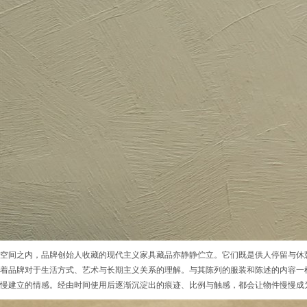
空间之内，品牌创始人收藏的现代主义家具藏品亦静静伫立。它们既是供人停留与休
着品牌对于生活方式、艺术与长期主义关系的理解。与其陈列的服装和陈述的内容一样，Y
慢建立的情感。经由时间使用后逐渐沉淀出的痕迹、比例与触感，都会让物件慢慢成