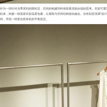
作为一间针对当季系列的限时店，空间的构建同样保留着克制永续的思考。衣架可重
柱体，则被一组弧形衣架温柔包裹，让展陈与空间结构彼此融合。没有刻意强调“设计
间，寻找一种更自然有机的平衡状态。