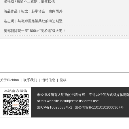
张福成 / 极简不止克制，依然松弛
筑品作品｜绽放：起承转合，由内而外
连志明｜与葛姆雷雕塑共处的海边别墅
魔都新隐现一座1800㎡“美术馆”级大宅！
关于IDchina
|
联系我们
|
招聘信息
|
投稿
未经版权所有人明确的书面许可，不得以任何方式或媒体翻
of this website is subject to its terms use.
京ICP备10023688号-2
京公网安备11010102000367号