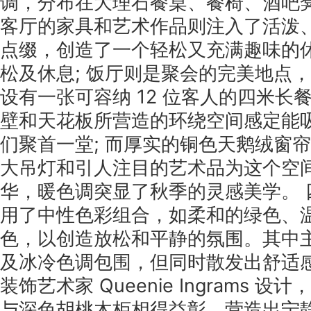
调，分布在大理石餐桌、餐椅、酒吧凳
客厅的家具和艺术作品则注入了活泼
点缀，创造了一个轻松又充满趣味的
松及休息; 饭厅则是聚会的完美地点
设有一张可容纳 12 位客人的四米长
壁和天花板所营造的环绕空间感定能
们聚首一堂; 而厚实的铜色天鹅绒窗
大吊灯和引人注目的艺术品为这个空
华，暖色调突显了秋季的灵感美学。 
用了中性色彩组合，如柔和的绿色、
色，以创造放松和平静的氛围。其中
及冰冷色调包围，但同时散发出舒适感
装饰艺术家 Queenie Ingrams 
与深色胡桃木柜相得益彰，营造出宁