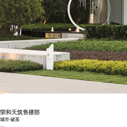
荣和天筑售楼部
城市·破茧
—