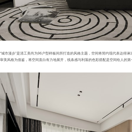
“城市漫步”是清工美尚为96户型样板间所打造的风格主题，空间将简约现代表达得
审美风格为借鉴，将空间直白有力地展开，线条感与利落的色彩搭配是空间给人的第