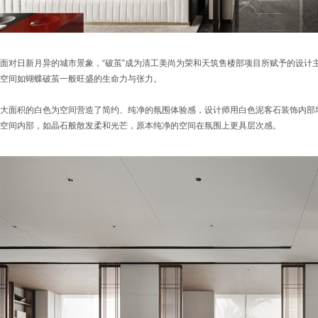
面对日新月异的城市景象，“破茧”成为清工美尚为荣和天筑售楼部项目所赋予的设计
空间如蝴蝶破茧一般旺盛的生命力与张力。
大面积的白色为空间营造了简约、纯净的氛围体验感，设计师用白色泥客石装饰内部
空间内部，如晶石般散发柔和光芒，原本纯净的空间在氛围上更具层次感。