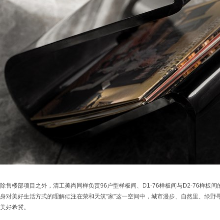
除售楼部项目之外，清工美尚同样负责96户型样板间、D1-76样板间与D2-76样
身对美好生活方式的理解倾注在荣和天筑“家”这一空间中，城市漫步、自然里、绿野寻
美好希冀。