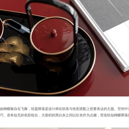
如蝴蝶般自在飞舞，轻盈降落是设计师在软装与色彩搭配上想要表达的主题。空间中
巧、若有似无的色彩组合，大面积的黑白灰之间以红色作为点缀，营造恰似蝴蝶降落