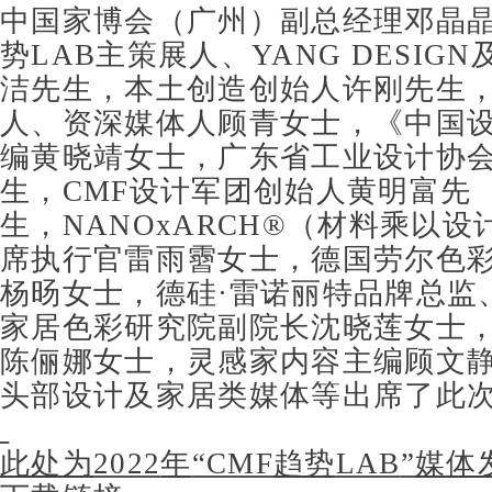
中国家博会（广州）副总经理邓晶
势
LAB
主策展人、
YANG DESIGN
洁先生，本土创造创始人许刚先生
人、资深媒体人顾青女士，《中国
编黄晓靖女士，广东省工业设计协
生，
CMF
设计军团创始人黄明富先
生，
NANOxARCH®
（材料乘以设
席执行官雷雨霫女士，德国劳尔色
杨旸女士，德硅
·
雷诺丽特品牌总监
家居色彩研究院副院长沈晓莲女士
陈俪娜女士，灵感家内容主编顾文
头部设计及家居类媒体等出席了此
此处为
2022
年
“
CMF
趋势
LAB
”
媒体