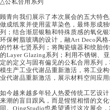
△
公私合用系列
顾青向我们展示了本次展会的五大特色
做成纸浆并使用蓝草染色，最终形成独
列
；结合渐层银釉和特殊质感的
氧化银
环保树脂玻璃的设计，融
Art Deco
风格
的
竹林七贤系列
；将陶瓷镶器和绞胎传
的
Layer Glazing
系列
；利用不锈钢、亚
定的定义与固有偏见的
公私合用系列
，
模生产工业代谢品重新激活，将工业构
业代谢品重新激活，展示材料空间应用
如今越来越多年轻人热爱传统工艺设计
来潮的盲目跟风，而是惺惺相惜的文化
同。
QingStudio
也希望通过这次展会，