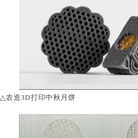
△
农造
3D
打印中秋月饼