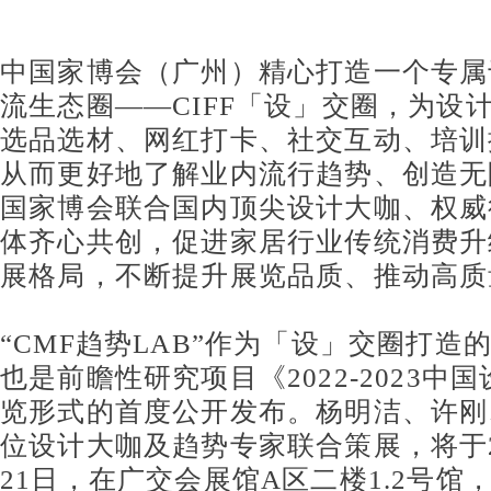
中国家博会（广州）精心打造一个专属
流生态圈
——CIFF
「设」交圈，为设
选品选材、网红打卡、社交互动、培训
从而更好地了解业内流行趋势、创造无
国家博会联合国内顶尖设计大咖、权威
体齐心共创，促进家居行业传统消费升
展格局，不断提升展览品质、推动高质
“CMF
趋势
LAB”
作为「设」交圈打造
也是前瞻性研究项目《
2022-2023
中国
览形式的首度公开发布。杨明洁、许刚
位设计大咖及趋势专家联合策展，将于
21
日，在广交会展馆
A
区二楼
1.2
号馆