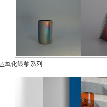
△
氧化银釉系列