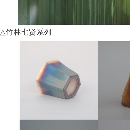
△
竹林七贤系列