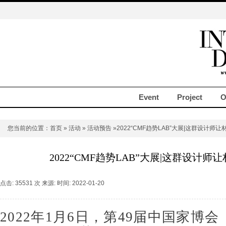
Event
Project
O
您当前的位置：
首页
»
活动
»
活动预告
»2022“CMF趋势LAB”大展|这群设计师
2022“CMF趋势LAB”大展|这群设计
点击: 35531 次 来源: 时间: 2022-01-20
2022
年
1
月
6
日，第
49
届中国家博会