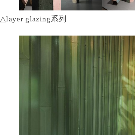
△layer glazing
系列