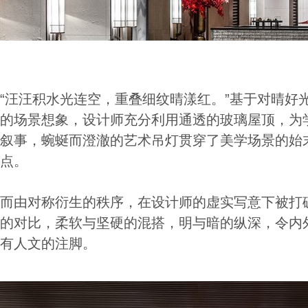
“汪汪积水光连空，重叠细纹晴漾红。”基于对晴好
的场景想象，设计师充分利用通透的玻璃屋顶，为
叙事，蜿蜒而澄澈的艺术吊灯贯穿了美学场景的始
点。
而由对称衍生的秩序，在设计师的虚实写意下被打破
的对比，柔软与坚硬的混搭，明与暗的纵深，令内
有人文的注脚。