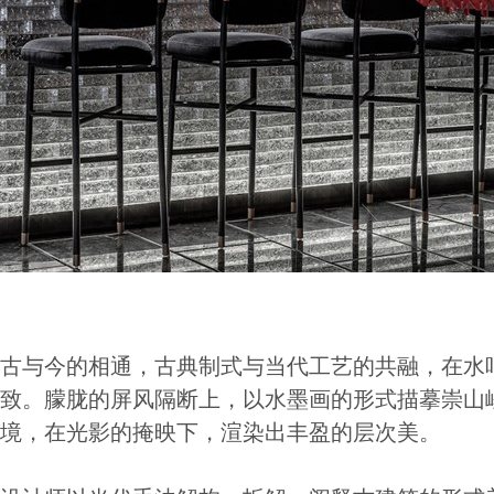
古与今的相通，古典制式与当代工艺的共融，在水
致。朦胧的屏风隔断上，以水墨画的形式描摹崇山
境，在光影的掩映下，渲染出丰盈的层次美。