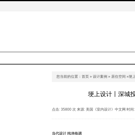
您当前的位置：
首页
»
设计案例
»
居住空间
»埂
埂上设计丨深城
点击: 35800 次 来源: 美国《室内设计》中文网 时间: 2
当代设计 纯净格调