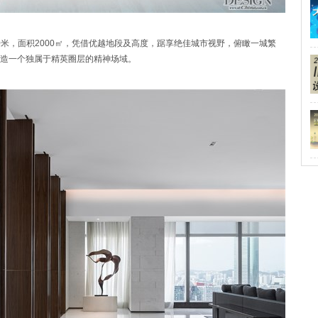
70米，面积2000㎡，凭借优越地段及高度，踞享绝佳城市视野，俯瞰一城繁
造一个独属于精英圈层的精神场域。