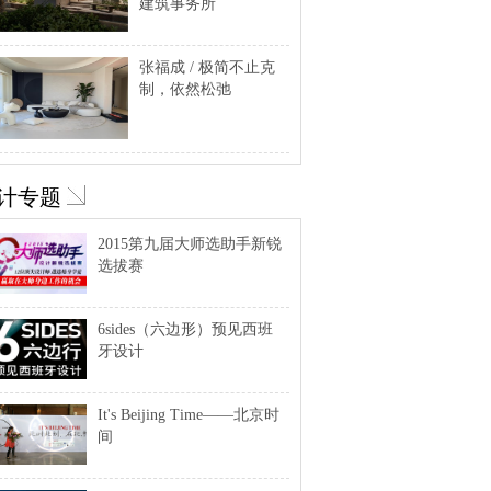
建筑事务所
张福成 / 极简不止克
制，依然松弛
计专题
2015第九届大师选助手新锐
选拔赛
6sides（六边形）预见西班
牙设计
It's Beijing Time——北京时
间