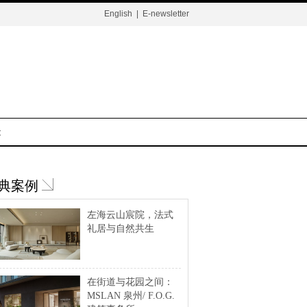
English
|
E-newsletter
t
典案例
左海云山宸院，法式
礼居与自然共生
在街道与花园之间：
MSLAN 泉州/ F.O.G.