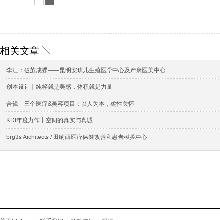
相关文章
李江：破茧成蝶——昆明安琪儿生殖医学中心及产康医美中心
创本设计｜纯粹就是美感，体积就是力量
合辑︱三个医疗&美容项目：以人为本，柔性关怀
KDI年度力作丨空间的真实与真诚
brg3s Architects / 田纳西医疗保健改善和患者模拟中心