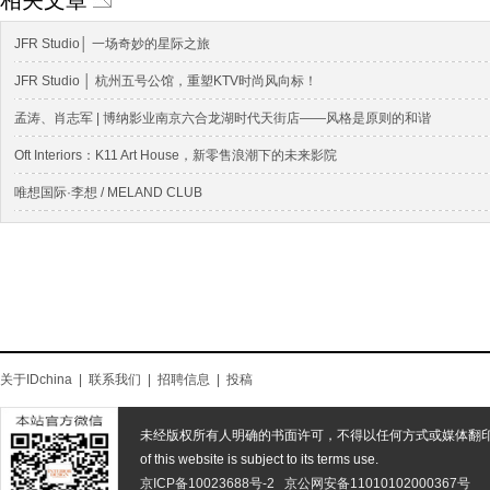
相关文章
JFR Studio│ 一场奇妙的星际之旅
JFR Studio │ 杭州五号公馆，重塑KTV时尚风向标！
孟涛、肖志军 | 博纳影业南京六合龙湖时代天街店——风格是原则的和谐
Oft Interiors：K11 Art House，新零售浪潮下的未来影院
唯想国际·李想 / MELAND CLUB
关于IDchina
|
联系我们
|
招聘信息
|
投稿
未经版权所有人明确的书面许可，不得以任何方式或媒体翻
of this website is subject to its terms use.
京ICP备10023688号-2
京公网安备11010102000367号