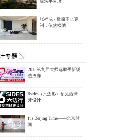
建筑事务所
张福成 / 极简不止克
制，依然松弛
计专题
2015第九届大师选助手新锐
选拔赛
6sides（六边形）预见西班
牙设计
It's Beijing Time——北京时
间