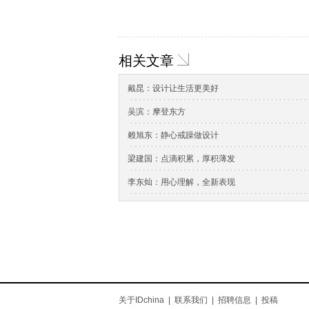
相关文章
戴昆：设计让生活更美好
吴滨：摩登东方
赖旭东：静心戒躁做设计
梁建国：点滴积累，厚积薄发
李东灿：用心理解，全新表现
关于IDchina
|
联系我们
|
招聘信息
|
投稿