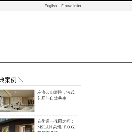
English
|
E-newsletter
t
典案例
左海云山宸院，法式
礼居与自然共生
在街道与花园之间：
MSLAN 泉州/ F.O.G.