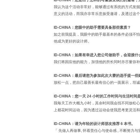
ID-CHINA：您是出于怎样的考量接受我们的邀请
我认为这个活动非常好，能够通过有系统的方式发掘新锐
意义的活动，而我亦非常乐意振受邀请，及透过这个
ID-CHINA：您眼中的助手需要具备那些素质？
如之前我提及，我眼中的助手最基本的条件必须不怕
他成为更好的设计师。
ID-CHINA：如果有幸进入您公司做助手，会迎接
我们将因应他的能力，加强他的所长同时亦尽量弥补
ID-CHINA：最后请您为参加此次大赛的选手提一些
放松一点，把自己最善长最有信心的一面展示，坦诚
ID-CHINA：您一天 24 小时的工作时间与生活时
我每天工作大概九小时，其余时间我会找不同放松心
上都花时间运动，因为透过运动会使我思考更灵活和
ID-CHINA：请为年轻的设计师朋友推荐 6 本书。
「 先做人再做事, 怀着责任心与使命感 , 不断努力