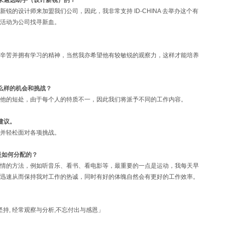
，来遴选助手（设计新锐）的？
的设计师来加盟我们公司，因此，我非常支持 ID-CHINA 去举办这个有
活动为公司找寻新血。
辛苦并拥有学习的精神，当然我亦希望他有较敏锐的观察力，这样才能培养
什么样的机会和挑战？
他的短处，由于每个人的特质不一，因此我们将派予不同的工作内容。
建议。
并轻松面对各项挑战。
间是如何分配的？
情的方法，例如听音乐、看书、看电影等，最重要的一点是运动，我每天早
迅速从而保持我对工作的热诚，同时有好的体魄自然会有更好的工作效率。
与坚持, 经常观察与分析,不忘付出与感恩」