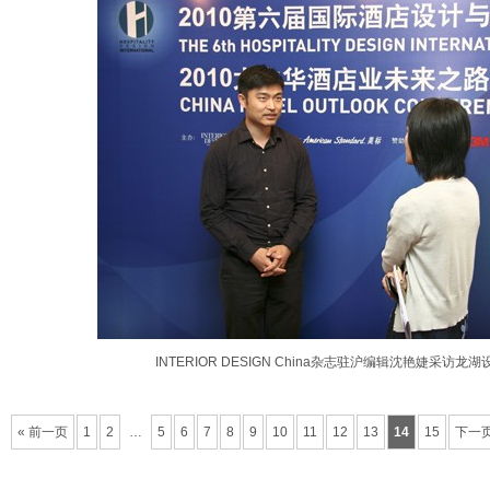
INTERIOR DESIGN China杂志驻沪编辑沈艳婕采访
« 前一页
1
2
…
5
6
7
8
9
10
11
12
13
14
15
下一页