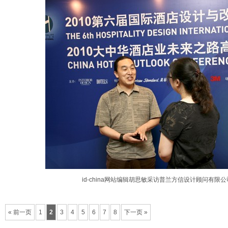
id-china网站编辑胡思敏采访普兰方信设计顾问有限
« 前一页
1
2
3
4
5
6
7
8
下一页 »