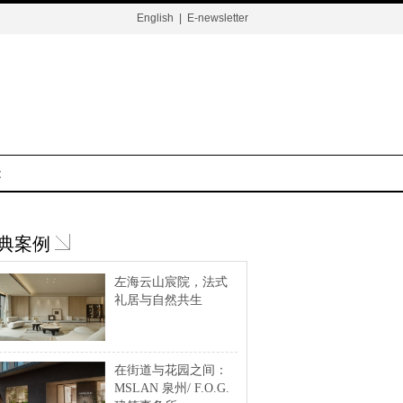
English
|
E-newsletter
t
典案例
左海云山宸院，法式
礼居与自然共生
在街道与花园之间：
MSLAN 泉州/ F.O.G.