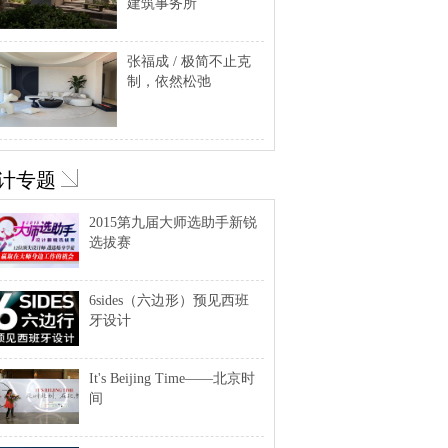
建筑事务所
张福成 / 极简不止克
制，依然松弛
计专题
2015第九届大师选助手新锐
选拔赛
6sides（六边形）预见西班
牙设计
It's Beijing Time——北京时
间